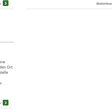
ine
 den Ort
telle
s-